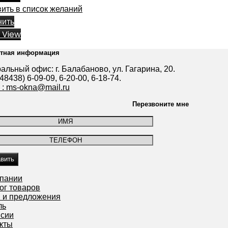
ить в список желаний
нить
 View
ктная информация
альный офис: г. Балабаново, ул. Гагарина, 20.
(48438) 6-09-09, 6-20-00, 6-18-74.
l : ms-okna@mail.ru
Перезвоните мне
мпании
ог товаров
 и предложения
ль
нсии
кты