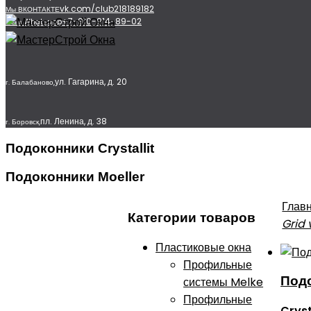
vk.com/club218189182
Мы ВКОНТАКТЕ
+7-910-914-89-02
Мы в Whatsapp
ул. Гагарина, д. 20
г. Балабаново,
пл. Ленина, д. 38
г. Боровск,
Подоконники Crystallit
Подоконники Moeller
Глав
Категории товаров
Grid 
Пластиковые окна
Профильные
Подо
системы Melke
Профильные
Cryst