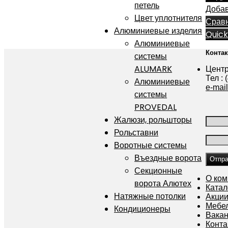
петель
Добав
Цвет уплотнителя
Срав
Алюминиевые изделия
Quick
Алюминиевые
Конта
системы
ALUMARK
Центр
Тел : 
Алюминиевые
e-mai
системы
PROVEDAL
Жалюзи, рольшторы
Рольставни
Воротные системы
Въездные ворота
Секционные
О ко
ворота Алютех
Катал
Натяжные потолки
Акции
Мебе
Кондиционеры
Вака
Конта