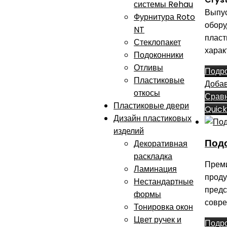
системы Rehau
Выпус
Фурнитура Roto
обору
NT
плас
Стеклопакет
харак
Подоконники
Отливы
Подр
Пластиковые
Добав
откосы
Срав
Пластиковые двери
Quick
Дизайн пластиковых
изделий
Под
Декоративная
раскладка
Прем
Ламинация
проду
Нестандартные
предс
формы
совре
Тонировка окон
Цвет ручек и
Подр