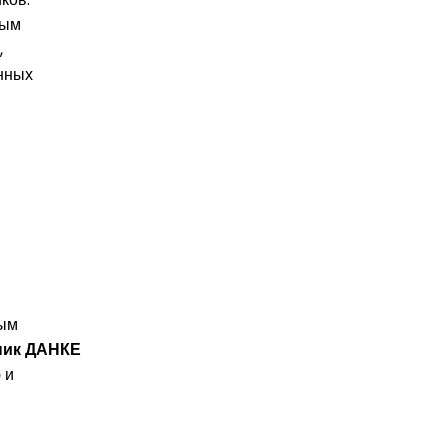
ным
,
енных
ным
ник ДАНКЕ
 и