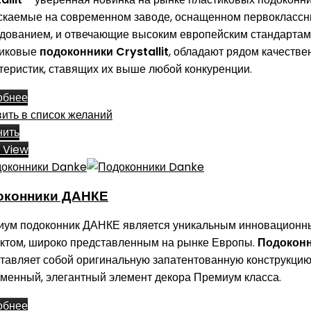
каемые на современном заводе, оснащенном первокласс
дованием, и отвечающие высоким европейским стандартам
тиковые
подоконники Crystallit
, обладают рядом качеств
теристик, ставящих их выше любой конкуренции.
обнее
ить в список желаний
нить
 View
оконники ДАНКЕ
иум подоконник ДАНКЕ является уникальным инновацион
ктом, широко представленным на рынке Европы.
Подокон
тавляет собой оригинальную запатентованную конструкцию
менный, элегантный элемент декора Премиум класса.
обнее