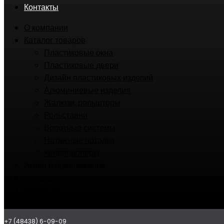
Контакты
О компании
Каталог товаров
Пластиковые окна
Пластиковые двери
Дизайн пластиковых изделий
Алюминиевые изделия
Жалюзи, рольшторы
Рольставни
Воротные системы
Натяжные потолки
Кондиционеры
Акции и предложения
Мебель
Вакансии
Контакты
+7 (48438) 6-09-09