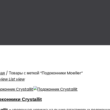
ная
/
Товары с меткой “Подоконники Moeller”
view
List view
конники Crystallit
allit
– уверенная новинка на рынке пластиковых подоконни