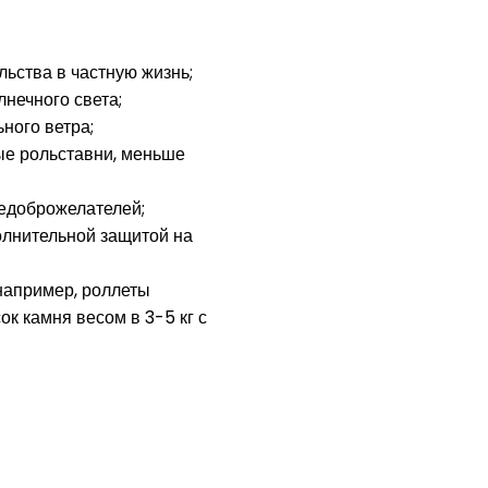
ьства в частную жизнь;
нечного света;
ного ветра;
ые рольставни, меньше
недоброжелателей;
олнительной защитой на
например, роллеты
 камня весом в 3-5 кг с