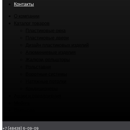
Контакты
О компании
Каталог товаров
Пластиковые окна
Пластиковые двери
Дизайн пластиковых изделий
Алюминиевые изделия
Жалюзи, рольшторы
Рольставни
Воротные системы
Натяжные потолки
Кондиционеры
Акции и предложения
Мебель
Вакансии
Контакты
+7 (48438) 6-09-09