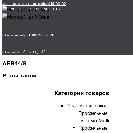
vk.com/club218189182
Мы ВКОНТАКТЕ
+7-910-914-89-02
Мы в Whatsapp
ул. Гагарина, д. 20
г. Балабаново,
пл. Ленина, д. 38
г. Боровск,
AER44/S
Рольставни
Категории товаров
Пластиковые окна
Профильные
системы Melke
Профильные