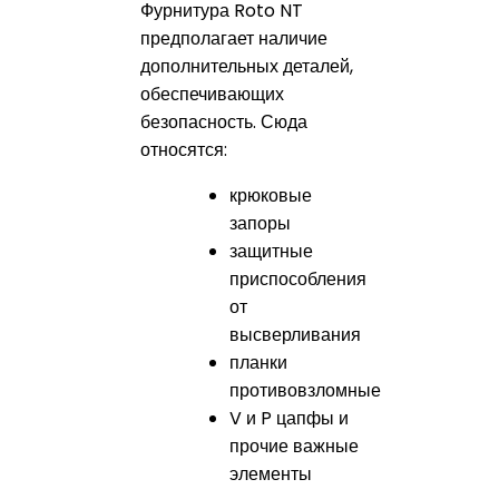
Фурнитура Roto NT
предполагает наличие
дополнительных деталей,
обеспечивающих
безопасность. Сюда
относятся:
крюковые
запоры
защитные
приспособления
от
высверливания
планки
противовзломные
V и P цапфы и
прочие важные
элементы