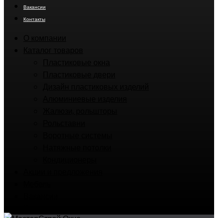
Вакансии
Контакты
О компании
Каталог товаров
Пластиковые окна
Пластиковые двери
Дизайн пластиковых изделий
Алюминиевые изделия
Жалюзи, рольшторы
Рольставни
Воротные системы
Натяжные потолки
Кондиционеры
Акции и предложения
Мебель
Вакансии
Контакты