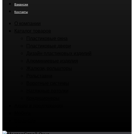
Вакансии
Контакты
О компании
Каталог товаров
Пластиковые окна
Пластиковые двери
Дизайн пластиковых изделий
Алюминиевые изделия
Жалюзи, рольшторы
Рольставни
Воротные системы
Натяжные потолки
Кондиционеры
Акции и предложения
Мебель
Вакансии
Контакты