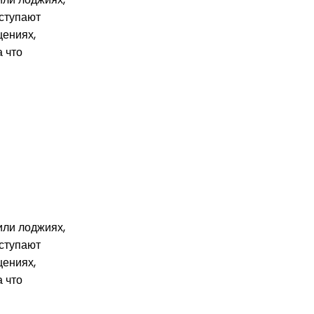
уступают
щениях,
а что
или лоджиях,
уступают
щениях,
а что