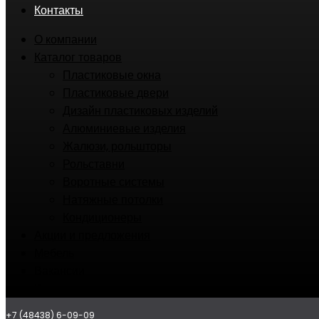
Контакты
О компании
Каталог товаров
Пластиковые окна
Пластиковые двери
Дизайн пластиковых изделий
Алюминиевые изделия
Жалюзи, рольшторы
Рольставни
Воротные системы
Натяжные потолки
Кондиционеры
Акции и предложения
Мебель
Вакансии
Контакты
+7 (48438) 6-09-09