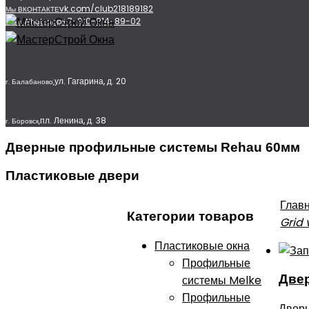
vk.com/club218189182
Мы ВКОНТАКТЕ
+7-910-914-89-02
Мы в Whatsapp
ул. Гагарина, д. 20
г. Балабаново,
пл. Ленина, д. 38
г. Боровск,
Дверные профильные системы Rehau 60мм
Пластиковые двери
Глав
Категории товаров
Grid 
Пластиковые окна
Профильные
Две
системы Melke
Профильные
Дверн