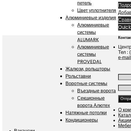
петель
Подр
Цвет уплотнителя
Добав
Алюминиевые изделия
Срав
Алюминиевые
Quick
системы
Конта
ALUMARK
Алюминиевые
Центр
Тел : 
системы
e-mai
PROVEDAL
Жалюзи, рольшторы
Рольставни
Воротные системы
Въездные ворота
Секционные
ворота Алютех
О ко
Натяжные потолки
Катал
Кондиционеры
Акции
Мебе
Вакансии