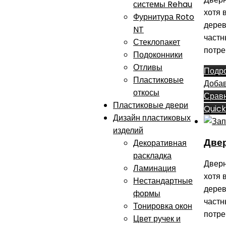
системы Rehau
хотя 
Фурнитура Roto
дерев
NT
частн
Стеклопакет
потре
Подоконники
Отливы
Подр
Пластиковые
Добав
откосы
Срав
Пластиковые двери
Quick
Дизайн пластиковых
изделий
Две
Декоративная
раскладка
Дверн
Ламинация
хотя 
Нестандартные
дерев
формы
частн
Тонировка окон
потре
Цвет ручек и