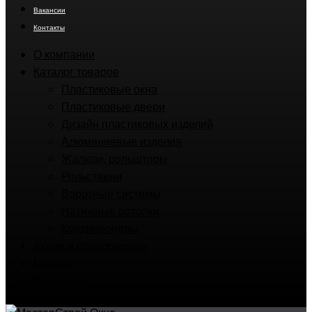
Вакансии
Контакты
О компании
Каталог товаров
Пластиковые окна
Пластиковые двери
Дизайн пластиковых изделий
Алюминиевые изделия
Жалюзи, рольшторы
Рольставни
Воротные системы
Натяжные потолки
Кондиционеры
Акции и предложения
Мебель
Вакансии
Контакты