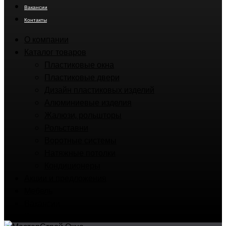
Вакансии
Контакты
О компании
Каталог товаров
Пластиковые окна
Пластиковые двери
Дизайн пластиковых изделий
Алюминиевые изделия
Жалюзи, рольшторы
Рольставни
Воротные системы
Натяжные потолки
Кондиционеры
Акции и предложения
Мебель
Вакансии
Контакты