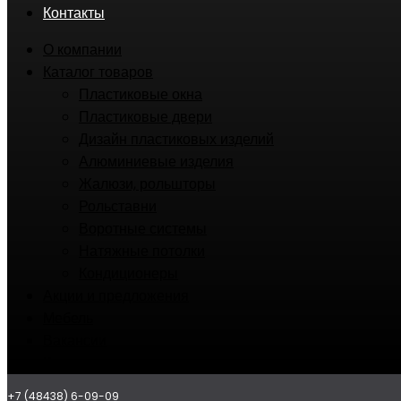
Контакты
О компании
Каталог товаров
Пластиковые окна
Пластиковые двери
Дизайн пластиковых изделий
Алюминиевые изделия
Жалюзи, рольшторы
Рольставни
Воротные системы
Натяжные потолки
Кондиционеры
Акции и предложения
Мебель
Вакансии
Контакты
+7 (48438) 6-09-09