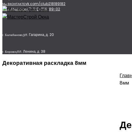
vk.com/club218189182
Мы ВКОНТАКТЕ
+7-910-914-89-02
Мы в Whatsapp
ул. Гагарина, д. 20
г. Балабаново,
пл. Ленина, д. 38
г. Боровск,
Декоративная раскладка 8мм
Глав
8мм
Де