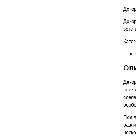
Деко
Декор
эстет
Катег
Оп
Декор
эстет
сдела
особ
Под 
разли
неско