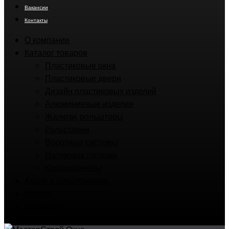
Вакансии
Контакты
О компании
Каталог товаров
Пластиковые окна
Пластиковые двери
Дизайн пластиковых изделий
Алюминиевые изделия
Жалюзи, рольшторы
Рольставни
Воротные системы
Натяжные потолки
Кондиционеры
Акции и предложения
Мебель
Вакансии
Контакты