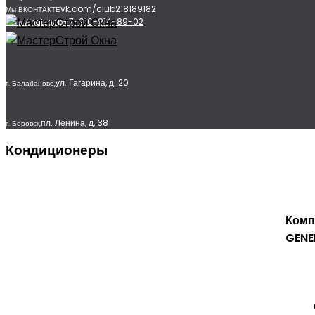
vk.com/club218189182
Мы ВКОНТАКТЕ
+7-910-914-89-02
Мы в Whatsapp
ул. Гагарина, д. 20
г. Балабаново,
пл. Ленина, д. 38
г. Боровск,
Кондиционеры
Комп
GENE