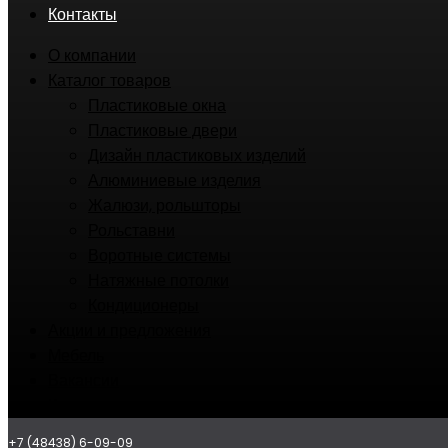
Контакты
О компании
Каталог товаров
Пластиковые окна
Пластиковые двери
Дизайн пластиковых изделий
Алюминиевые изделия
Жалюзи, рольшторы
Рольставни
Воротные системы
Натяжные потолки
Кондиционеры
Акции и предложения
Мебель
Вакансии
Контакты
+7 (48438) 6-09-09