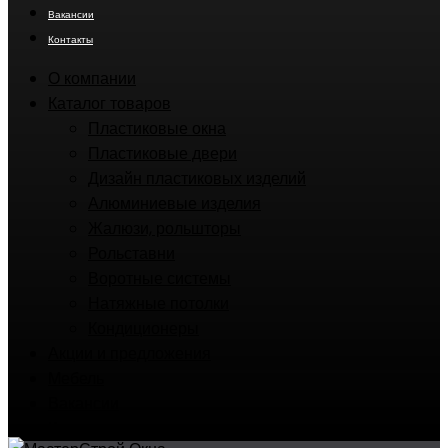
Вакансии
Контакты
О компании
Каталог товаров
Пластиковые окна
Пластиковые двери
Дизайн пластиковых изделий
Алюминиевые изделия
Жалюзи, рольшторы
Рольставни
Воротные системы
Натяжные потолки
Кондиционеры
Акции и предложения
Мебель
Вакансии
Контакты