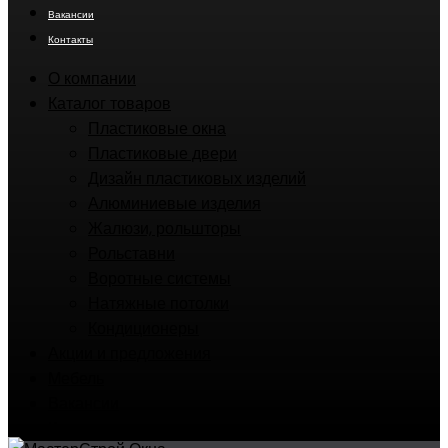
Вакансии
Контакты
О компании
Каталог товаров
Пластиковые окна
Пластиковые двери
Дизайн пластиковых изделий
Алюминиевые изделия
Жалюзи, рольшторы
Рольставни
Воротные системы
Натяжные потолки
Кондиционеры
Акции и предложения
Мебель
Вакансии
Контакты