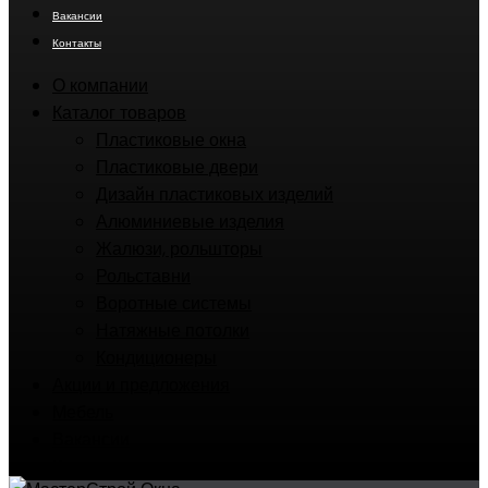
Вакансии
Контакты
О компании
Каталог товаров
Пластиковые окна
Пластиковые двери
Дизайн пластиковых изделий
Алюминиевые изделия
Жалюзи, рольшторы
Рольставни
Воротные системы
Натяжные потолки
Кондиционеры
Акции и предложения
Мебель
Вакансии
Контакты