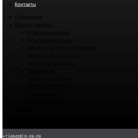
Контакты
О компании
Каталог товаров
Пластиковые окна
Пластиковые двери
Дизайн пластиковых изделий
Алюминиевые изделия
Жалюзи, рольшторы
Рольставни
Воротные системы
Натяжные потолки
Кондиционеры
Акции и предложения
Мебель
Вакансии
Контакты
+7 (48438) 6-09-09