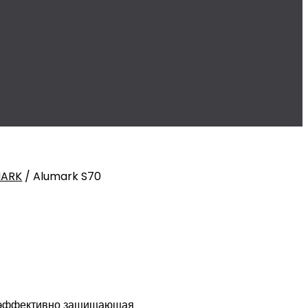
MARK
/
Alumark S70
а эффективно защищающая