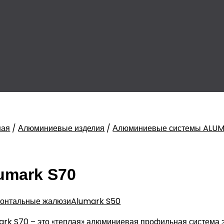
ная
/
Алюминиевые изделия
/
Алюминиевые системы ALU
umark S70
зонтальные жалюзи
Alumark S50
ark S70 – это «теплая» алюминиевая профильная систем