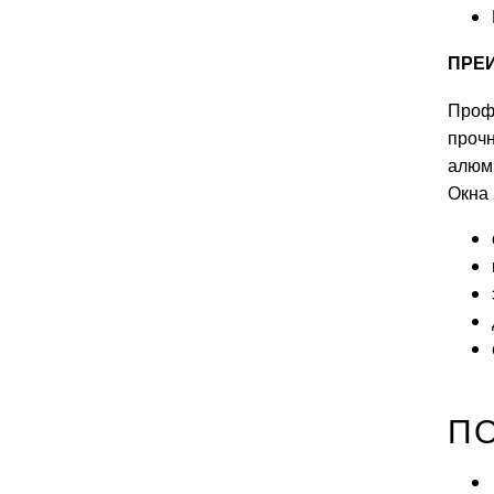
ПРЕ
Проф
прочн
алюми
Окна
П