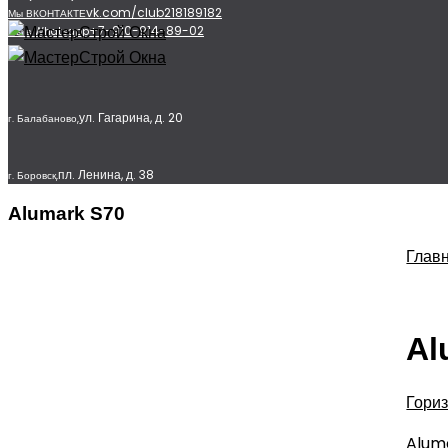
vk.com/club218189182
Мы ВКОНТАКТЕ
+7-910-914-89-02
Мы в Whatsapp
ул. Гагарина, д. 20
г. Балабаново,
пл. Ленина, д. 38
г. Боровск,
Alumark S70
Глав
Al
Гори
Alum