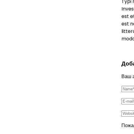
Typi 
Inves
est 
est n
litte
modo 
Доб
Ваш а
Пожал