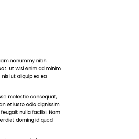
d diam nonummy nibh
at. Ut wisi enim ad minim
nisl ut aliquip ex ea
 esse molestie consequat,
an et iusto odio dignissim
feugait nulla facilisi. Nam
perdiet doming id quod