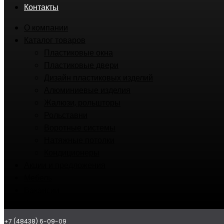
Контакты
О компании
Каталог товаров
Пластиковые окна
Пластиковые двери
Дизайн пластиковых изделий
Алюминиевые изделия
Жалюзи, рольшторы
Рольставни
Воротные системы
Натяжные потолки
Кондиционеры
Акции и предложения
Мебель
Вакансии
Контакты
+7 (48438) 6-09-09