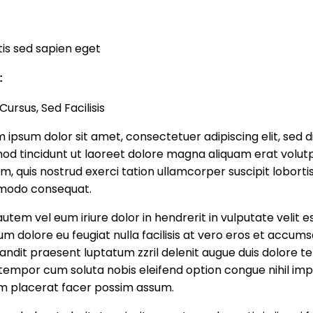
tis sed sapien eget
:
Cursus, Sed Facilisis
 ipsum dolor sit amet, consectetuer adipiscing elit, se
od tincidunt ut laoreet dolore magna aliquam erat volutp
m, quis nostrud exerci tation ullamcorper suscipit lobortis 
odo consequat.
autem vel eum iriure dolor in hendrerit in vulputate velit
llum dolore eu feugiat nulla facilisis at vero eros et accums
landit praesent luptatum zzril delenit augue duis dolore te 
 tempor cum soluta nobis eleifend option congue nihil im
m placerat facer possim assum.