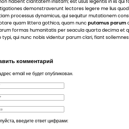
non habent claritatem insitam; est usus legentis in iis qui 
tigationes demonstraverunt lectores legere me lius quod i
etiam processus dynamicus, qui sequitur mutationem con
otare quam littera gothica, quam nunc
putamus parum
c
rarum formas humanitatis per seacula quarta decima et 
typi, qui nunc nobis videntur parum clari, fiant sollemnes
авить комментарий
дрес email не будет опубликован.
уйста, введите ответ цифрами: