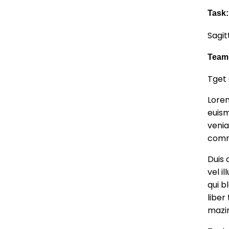
Task:
Sagit
Team
Tget 
Lorem
euism
venia
comm
Duis 
vel i
qui b
liber
mazi