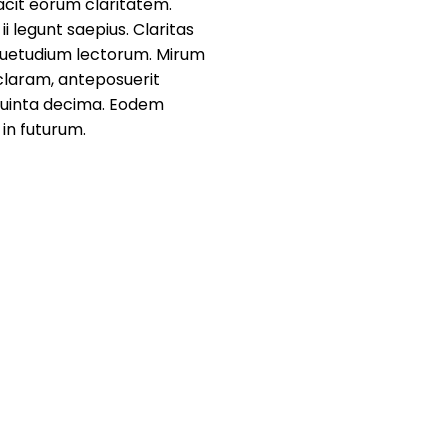
facit eorum claritatem.
i legunt saepius. Claritas
suetudium lectorum. Mirum
laram, anteposuerit
quinta decima. Eodem
 in futurum.