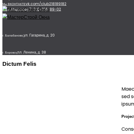
vk.com/club218189182
Мы ВКОНТАКТЕ
+7-910-914-89-02
Мы в Whatsapp
ул. Гагарина, д. 20
г. Балабаново,
пл. Ленина, д. 38
г. Боровск,
Dictum Felis
Maece
sed s
ipsum
Projec
Cons