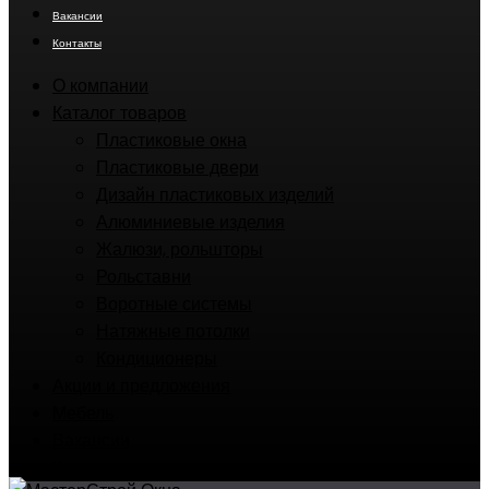
Вакансии
Контакты
О компании
Каталог товаров
Пластиковые окна
Пластиковые двери
Дизайн пластиковых изделий
Алюминиевые изделия
Жалюзи, рольшторы
Рольставни
Воротные системы
Натяжные потолки
Кондиционеры
Акции и предложения
Мебель
Вакансии
Контакты